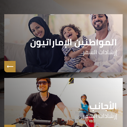
المواطنين الإماراتيون
إرشادات السفر
الأجانب
إرشادات السفر