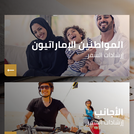
المواطنين الإماراتيون
إرشادات السفر
الأجانب
إرشادات السفر