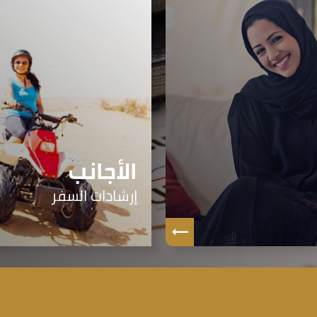
الأجانب
إرشادات السفر