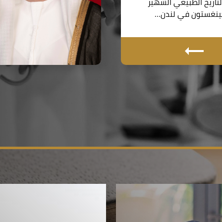
اريخ الطبيعي الشهير
نغستون في لندن…