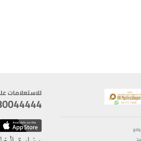
للاستعلامات على م
80044444
وقع
سخ