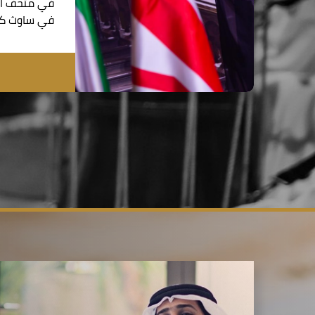
في متحف الت
في ساوث كي