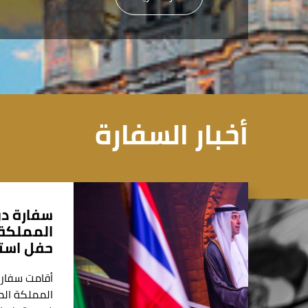
أخبار السفارة
سفارة دو
المملكة 
حفل استق
أقامت سفارة
المملكة الم