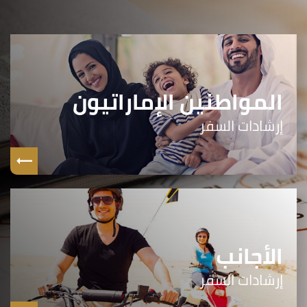
المواطنين الإماراتيون
إرشادات السفر
الأجانب
إرشادات السفر