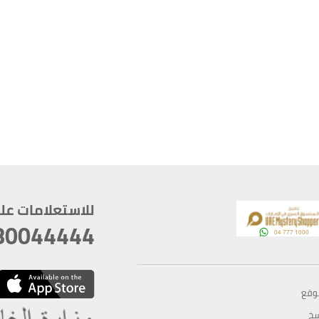
للاستعلامات على م
80044444
وقع
سخ