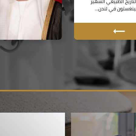
اريخ الطبيعي الشهير
نغستون في لندن…