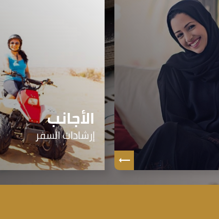
الأجانب
إرشادات السفر