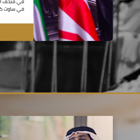
في متحف الت
في ساوث كي