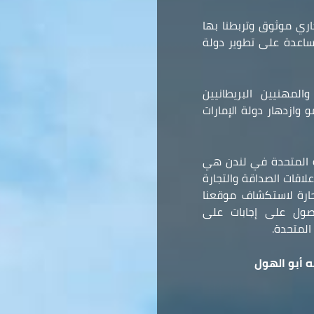
ري موثوق وتربطنا بها
مساعدة على تطوير دولة
المهنيين البريطانيين
وازدهار دولة الإمارات
ة المتحدة في لندن هي
لاقات الصداقة والتجارة
 حارة لاستكشاف موقعنا
صول على إجابات على
المتحدة.
 أبو الهول