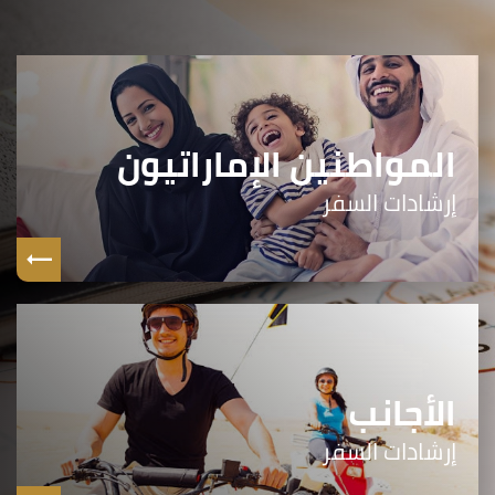
المواطنين الإماراتيون
إرشادات السفر
الأجانب
إرشادات السفر