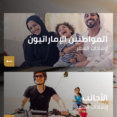
المواطنين الإماراتيون
إرشادات السفر
الأجانب
إرشادات السفر