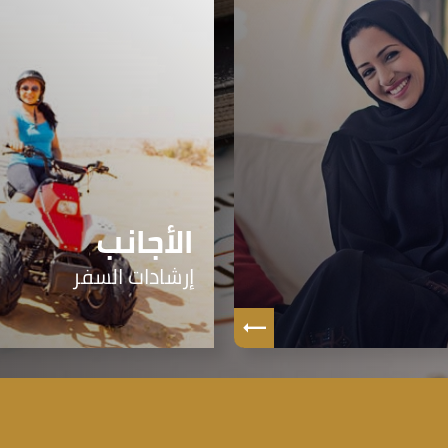
الأجانب
إرشادات السفر