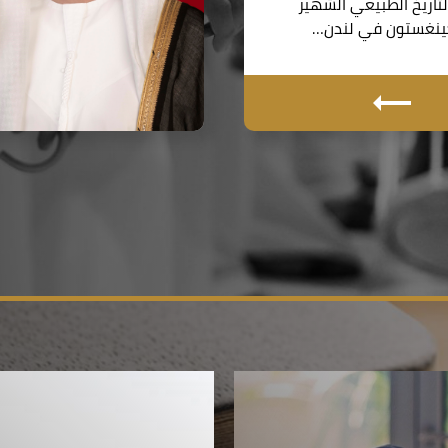
اريخ الطبيعي الشهير
نغستون في لندن…