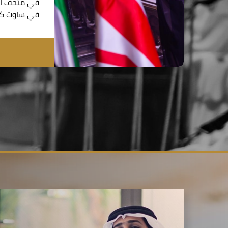
في متحف الت
في ساوث كي