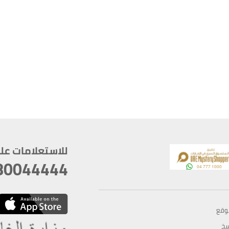
للاستعلامات على م
80044444
وقع
سخ