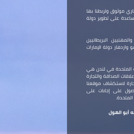
ري موثوق وتربطنا بها
مساعدة على تطوير دولة
المهنيين البريطانيين
وازدهار دولة الإمارات
ة المتحدة في لندن هي
لاقات الصداقة والتجارة
 حارة لاستكشاف موقعنا
صول على إجابات على
المتحدة.
 أبو الهول