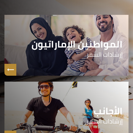
المواطنين الإماراتيون
إرشادات السفر
الأجانب
إرشادات السفر