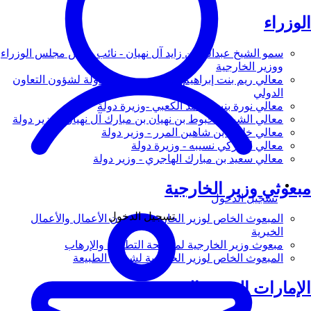
الوزراء
سمو الشيخ عبدالله بن زايد آل نهيان - نائب رئيس مجلس الوزراء
ووزير الخارجية
معالي ريم بنت إبراهيم الهاشمي - وزيرة دولة لشؤون التعاون
الدولي
معالي نورة بنت محمد الكعبي -وزيرة دولة
معالي الشيخ شخبوط بن نهيان بن مبارك آل نهيان - وزير دولة
معالي خليفة بن شاهين المرر - وزير دولة
معالي لانا زكي نسيبه - وزيرة دولة
معالي سعيد بن مبارك الهاجري - وزير دولة
مبعوثي وزير الخارجية
تسجيل الدخول
تسجيل الدخول
المبعوث الخاص لوزير الخارجية لشؤون الأعمال والأعمال
الخيرية
مبعوث وزير الخارجية لمكافحة التطرف والإرهاب
المبعوث الخاص لوزير الخارجية لشؤون الطبيعة
الإمارات العربية المتحدة