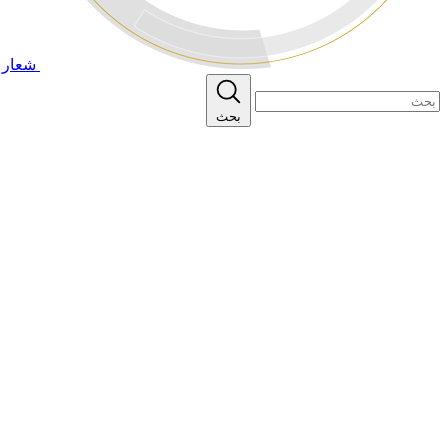
شعار ا
بحث