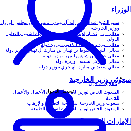
الوزراء
سمو الشيخ عبدالله بن زايد آل نهيان - نائب رئيس مجلس الوزراء
ووزير الخارجية
معالي ريم بنت إبراهيم الهاشمي - وزيرة دولة لشؤون التعاون
الدولي
معالي نورة بنت محمد الكعبي -وزيرة دولة
معالي الشيخ شخبوط بن نهيان بن مبارك آل نهيان - وزير دولة
معالي خليفة بن شاهين المرر - وزير دولة
معالي لانا زكي نسيبه - وزيرة دولة
معالي سعيد بن مبارك الهاجري - وزير دولة
مبعوثي وزير الخارجية
تسجيل الدخول
تسجيل الدخول
المبعوث الخاص لوزير الخارجية لشؤون الأعمال والأعمال
الخيرية
مبعوث وزير الخارجية لمكافحة التطرف والإرهاب
المبعوث الخاص لوزير الخارجية لشؤون الطبيعة
الإمارات العربية المتحدة