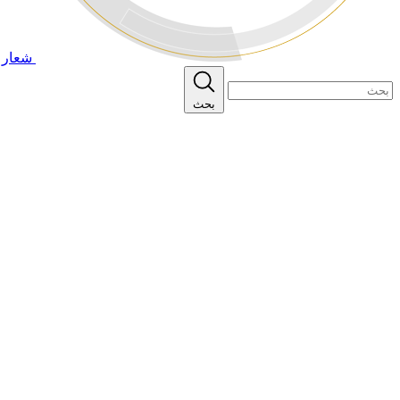
شعار ا
بحث