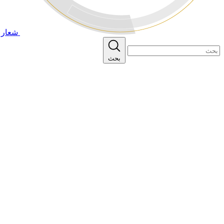
شعار ا
بحث